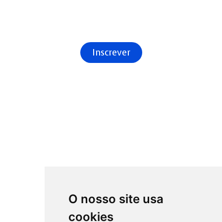
Mendes, Chefe Álvaro Costa, Penteado Neiva, e Manuela Vaz Velho
(diretora do CISAS – IPVC). Da parte da tarde, realizar-se-á uma
visita ao Museu do Sargaço e Masseira em Apúlia.
Inscrever
O nosso site usa
cookies